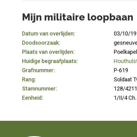
Mijn militaire loopbaan
Datum van overlijden:
03/10/19
Doodsoorzaak:
gesneuve
Plaats van overlijden:
Poelkapel
Huidige begraafplaats:
Houthulst
Grafnummer:
P-619
Rang:
Soldaat 
Stamnummer:
128/421
Eenheid:
1/II/4 Ch.