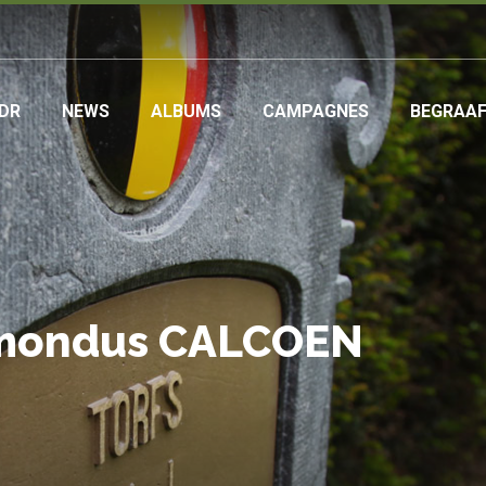
DR
NEWS
ALBUMS
CAMPAGNES
BEGRAA
ation
dmondus CALCOEN