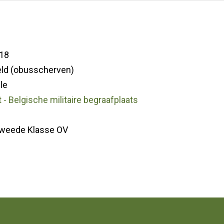
18
ld (obusscherven)
le
 - Belgische militaire begraafplaats
Tweede Klasse OV
1