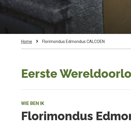
Kruimelpad
Current
Home
Florimondus Edmondus CALCOEN
Page:
Eerste Wereldoorlo
WIE BEN IK
Florimondus Edm