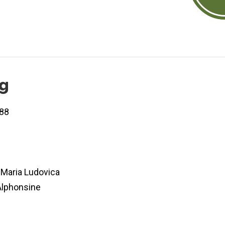
og
88
Maria Ludovica
lphonsine