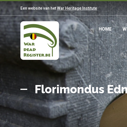
Overslaan
Een website van het
War Heritage Institute
en
naar
de
Main
HOME
W
inhoud
gaan
navig
Belgian
Home
War
Florimondus E
Dead
Register