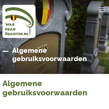
Overslaan
en
MEN
naar
de
inhoud
gaan
Belgian
Home
Algemene
War
gebruiksvoorwaarden
Dead
Register
Algemene
gebruiksvoorwaarden