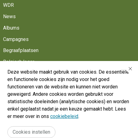
WDR
News
Albums
Campagnes
Begraafplaatsen
Belgisch leger
Deze website maakt gebruik van cookies. De essentiële
Werk mee
en functionele cookies zijn nodig voor het goed
Volg ons
functioneren van de website en kunnen niet worden
geweigerd. Andere cookies worden gebruikt voor
statistische doeleinden (analytische cookies) en worden
War Heritage Institute
enkel geplaatst nadat je een keuze gemaakt hebt. Lees
Belgium, Battlefield of Europe
er meer over in ons
cookiebeleid
.
War dead register
Cookies instellen