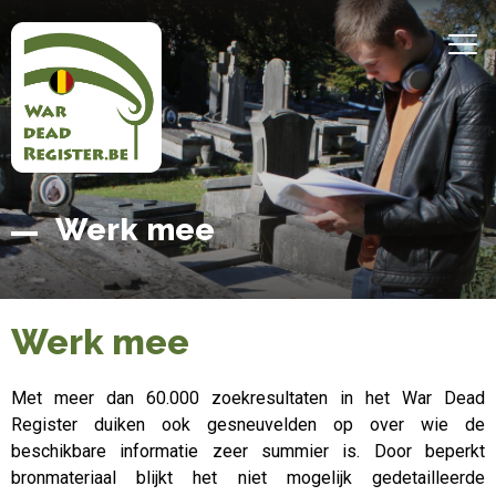
Overslaan
en
MEN
naar
de
inhoud
gaan
Belgian
Home
Werk mee
War
Dead
Register
Werk mee
Met meer dan 60.000 zoekresultaten in het War Dead
Register duiken ook gesneuvelden op over wie de
beschikbare informatie zeer summier is. Door beperkt
bronmateriaal blijkt het niet mogelijk gedetailleerde