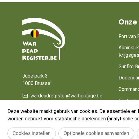
Onze 
Fort van
Koninkli
Krijgsge
Home
Gunfire B
Jubelpark 3
Dodenga
1000 Brussel
Command
wardeadregister@warheritage.be
Bastogne
Deze website maakt gebruik van cookies. De essentiële en f
Belgium, 
worden gebruikt voor statistische doeleinden (analytische 
Cookies instellen
Optionele cookies aanvaarden