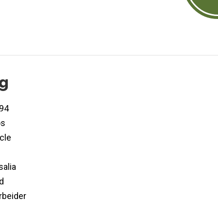
og
94
os
cle
alia
d
rbeider