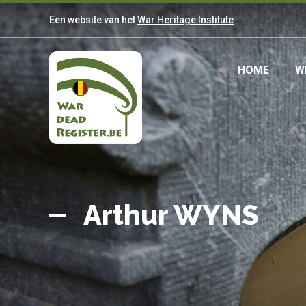
Overslaan
Een website van het
War Heritage Institute
en
naar
de
Main
HOME
W
inhoud
gaan
navig
Belgian
Home
War
Arthur WYNS
Dead
Register