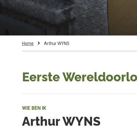
Kruimelpad
Current
Home
Arthur WYNS
Page:
Eerste Wereldoorlo
WIE BEN IK
Arthur WYNS