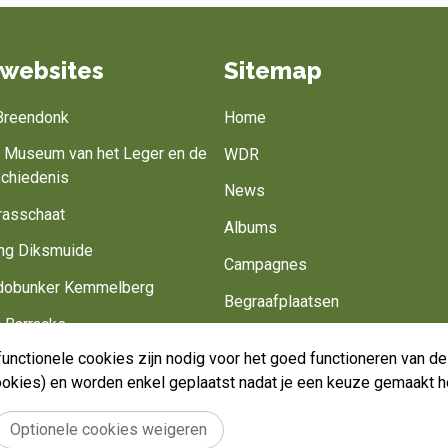
websites
Sitemap
 Breendonk
Home
jk Museum van het Leger en de
WDR
schiedenis
News
rasschaat
Albums
ng Diksmuide
Campagnes
obunker Kemmelberg
Begraafplaatsen
 Barracks
Belgisch leger
unctionele cookies zijn nodig voor het goed functioneren van 
Battlefield of Europe
Werk mee
cookies) en worden enkel geplaatst nadat je een keuze gemaakt h
Optionele cookies weigeren