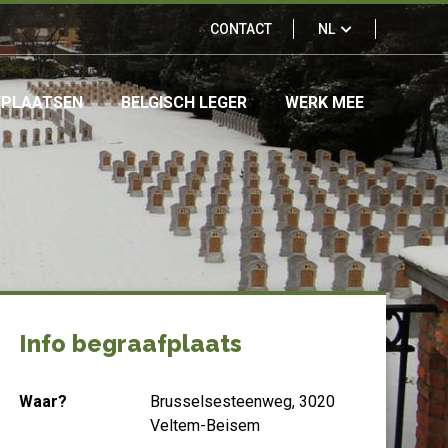
Links
CONTACT
NL
&
FPLAATSEN
BELGISCH LEGER
WERK MEE
partners
Info begraafplaats
Waar?
Brusselsesteenweg, 3020
Veltem-Beisem