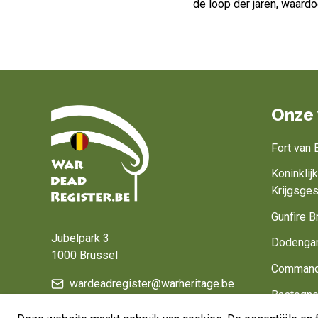
de loop der jaren, waard
Onze 
Fort van
Koninkli
Krijgsge
Home
Gunfire B
Jubelpark 3
Dodenga
1000 Brussel
Command
wardeadregister@warheritage.be
Bastogne