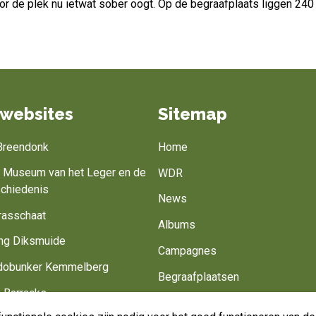
oor de plek nu ietwat sober oogt. Op de begraafplaats liggen 2
websites
Sitemap
 Breendonk
Home
jk Museum van het Leger en de
WDR
schiedenis
News
rasschaat
Albums
ng Diksmuide
Campagnes
obunker Kemmelberg
Begraafplaatsen
 Barracks
Belgisch leger