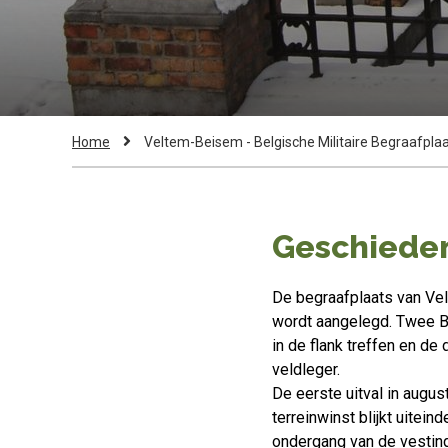
Kruimelpad
Current
Home
Veltem-Beisem - Belgische Militaire Begraafpla
Page:
Geschiede
De begraafplaats van Ve
wordt aangelegd. Twee B
in de flank treffen en de
veldleger.
De eerste uitval in augu
terreinwinst blijkt uitei
ondergang van de vestin