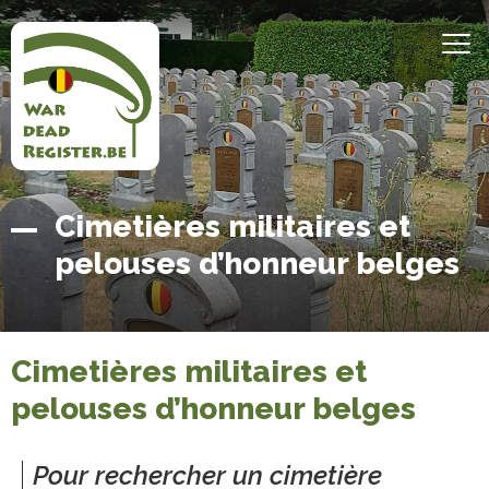
Aller
au
MEN
contenu
principal
Belgian
Accueil
Cimetières militaires et
War
pelouses d’honneur belges
Dead
Register
Cimetières militaires et
pelouses d’honneur belges
Pour rechercher un cimetière