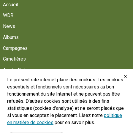
Accueil
WDR
News
Albums
Campagnes
Cimetières
Armée Belge
Le présent site internet place des cookies. Les cookies
Aidez-nous
essentiels et fonctionnels sont nécessaires au bon
Suivez-nous
fonctionnement du site Internet et ne peuvent pas être
refusés. D’autres cookies sont utilisés à des fins
statistiques (cookies d’analyse) et ne seront placés que
War Heritage Institute
si vous en acceptez le placement. Lisez notre
politique
Belgium, Battlefield of Europe
en matière de cookies
pour en savoir plus.