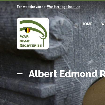
Overslaan
Een website van het
War Heritage Institute
en
naar
de
Main
HOME
W
inhoud
gaan
navig
Belgian
Home
War
Albert Edmond 
Dead
Register