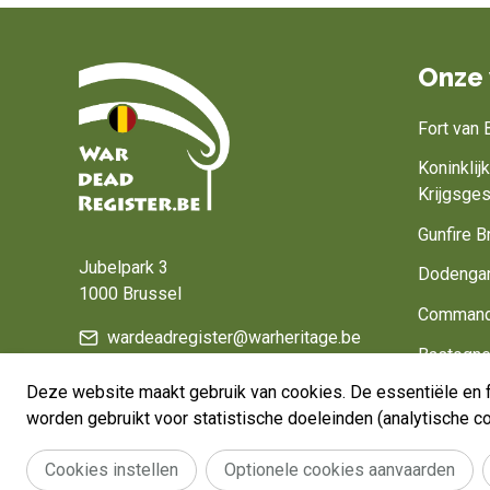
Onze 
Fort van
Koninkli
Krijgsge
Home
Gunfire B
Jubelpark 3
Dodenga
1000 Brussel
Command
wardeadregister@warheritage.be
Bastogne
Deze website maakt gebruik van cookies. De essentiële en f
Belgium, 
worden gebruikt voor statistische doeleinden (analytische 
Cookies instellen
Optionele cookies aanvaarden