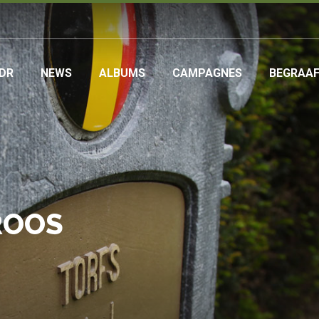
DR
NEWS
ALBUMS
CAMPAGNES
BEGRAA
ation
ROOS