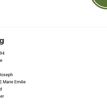
og
94
de
Joseph
 Marie Emilie
d
er