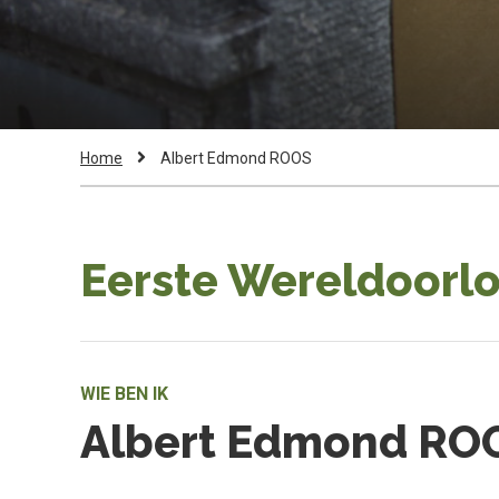
Kruimelpad
Current
Home
Albert Edmond ROOS
Page:
Eerste Wereldoorlo
WIE BEN IK
Albert Edmond RO