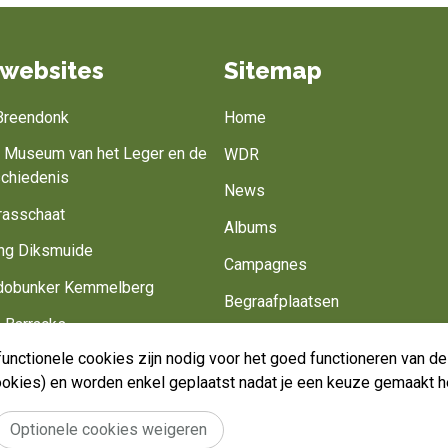
websites
Sitemap
 Breendonk
Home
jk Museum van het Leger en de
WDR
schiedenis
News
rasschaat
Albums
ng Diksmuide
Campagnes
obunker Kemmelberg
Begraafplaatsen
 Barracks
Belgisch leger
unctionele cookies zijn nodig voor het goed functioneren van 
Battlefield of Europe
Werk mee
cookies) en worden enkel geplaatst nadat je een keuze gemaakt h
Optionele cookies weigeren