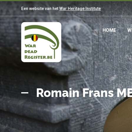
Overslaan
Een website van het
War Heritage Institute
en
naar
de
Main
HOME
W
inhoud
gaan
navig
Belgian
Home
War
Romain Frans 
Dead
Register