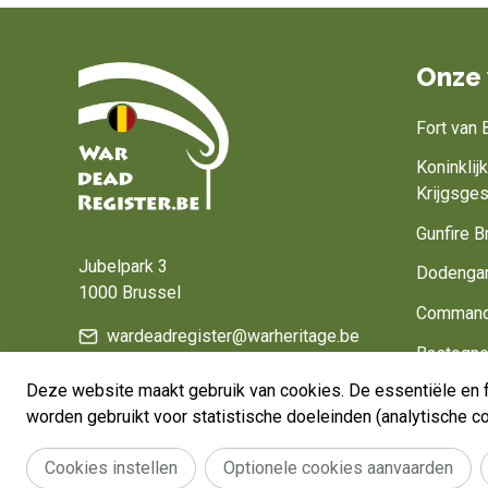
Onze 
Fort van
Koninkli
Krijgsge
Home
Gunfire B
Jubelpark 3
Dodenga
1000 Brussel
Command
wardeadregister@warheritage.be
Bastogne
Deze website maakt gebruik van cookies. De essentiële en f
Belgium, 
worden gebruikt voor statistische doeleinden (analytische 
Cookies instellen
Optionele cookies aanvaarden