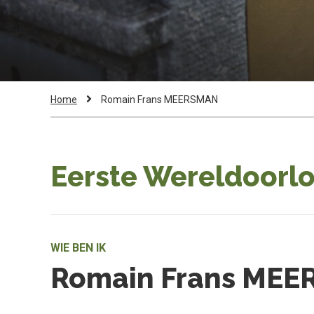
Kruimelpad
Current
Home
Romain Frans MEERSMAN
Page:
Eerste Wereldoorlo
WIE BEN IK
Romain Frans ME