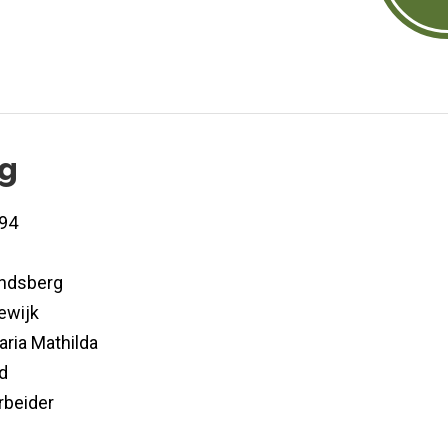
og
94
ndsberg
ewijk
ria Mathilda
d
rbeider