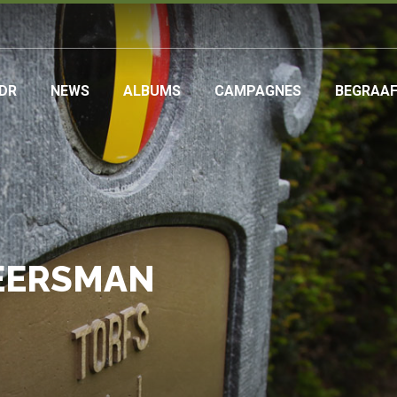
DR
NEWS
ALBUMS
CAMPAGNES
BEGRAA
ation
MEERSMAN