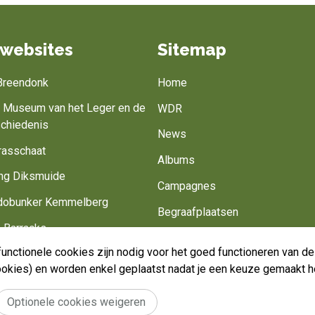
websites
Sitemap
 Breendonk
Home
jk Museum van het Leger en de
WDR
schiedenis
News
rasschaat
Albums
ng Diksmuide
Campagnes
obunker Kemmelberg
Begraafplaatsen
 Barracks
Belgisch leger
unctionele cookies zijn nodig voor het goed functioneren van 
Battlefield of Europe
Werk mee
cookies) en worden enkel geplaatst nadat je een keuze gemaakt h
Optionele cookies weigeren