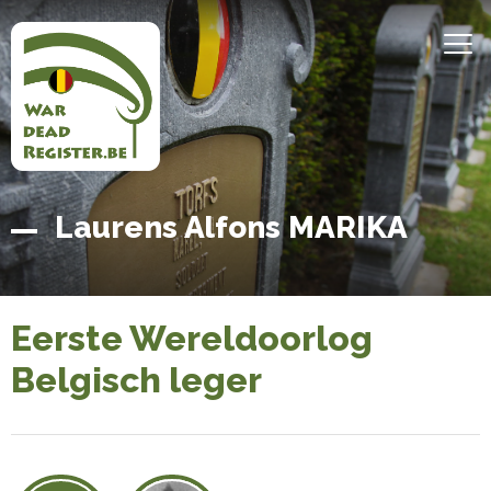
Overslaan
en
MEN
naar
de
inhoud
gaan
Belgian
Home
Laurens Alfons MARIKA
War
Dead
Register
Eerste Wereldoorlog
Belgisch leger