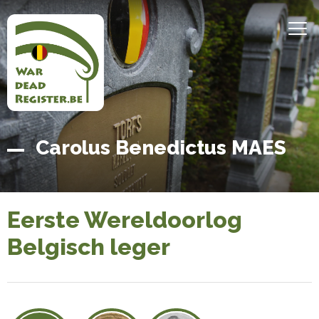
Overslaan
en
MEN
naar
de
inhoud
gaan
Belgian
Home
Carolus Benedictus MAES
War
Dead
Register
Eerste Wereldoorlog
Belgisch leger