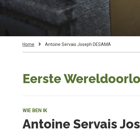
Kruimelpad
Current
Home
Antoine Servais Joseph DESAMA
Page:
Eerste Wereldoorlo
WIE BEN IK
Antoine Servais J