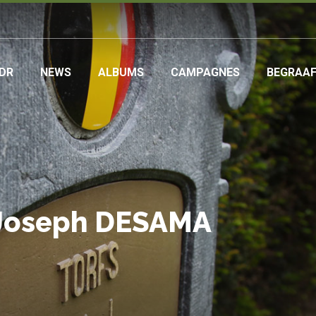
DR
NEWS
ALBUMS
CAMPAGNES
BEGRAA
ation
 Joseph DESAMA