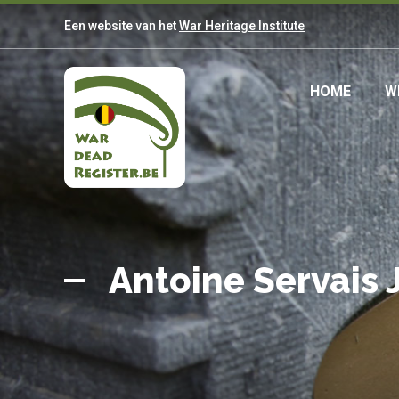
Overslaan
Een website van het
War Heritage Institute
en
naar
de
Main
HOME
W
inhoud
gaan
navig
Belgian
Home
War
Antoine Servais
Dead
Register