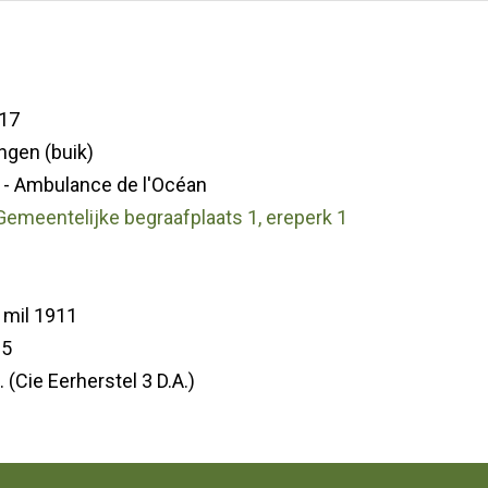
17
ngen (buik)
 - Ambulance de l'Océan
 Gemeentelijke begraafplaats 1, ereperk 1
 mil 1911
65
i. (Cie Eerherstel 3 D.A.)