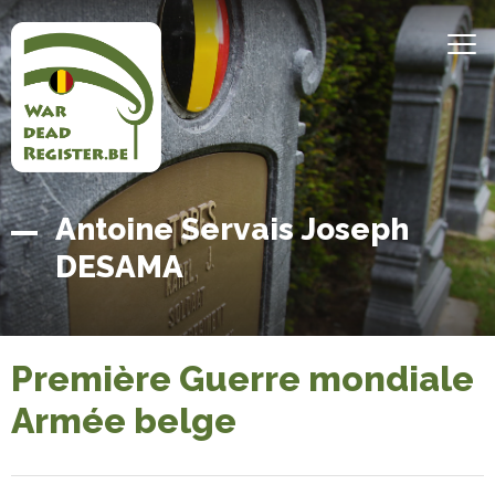
Aller
au
MEN
contenu
principal
Belgian
Accueil
Antoine Servais Joseph
War
DESAMA
Dead
Register
Première Guerre mondiale
Armée belge