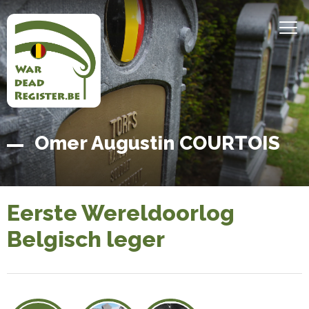
Overslaan
en
MEN
naar
de
inhoud
gaan
Belgian
Home
Omer Augustin COURTOIS
War
Dead
Register
Eerste Wereldoorlog
Belgisch leger