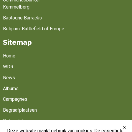
Kemmelberg
Bastogne Barracks
Belgium, Battlefield of Europe
Sitemap
Home
WDR
News
Albums
Campagnes
Begraafplaatsen
Belgisch leger
Deze website maakt gebruik van cookies. De essentiële
Werk mee