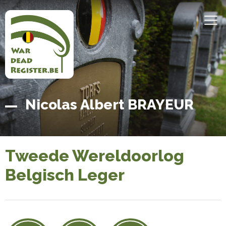
Overslaan
en
MEN
naar
de
inhoud
gaan
Belgian
Home
Nicolas Albert BRAYEUR
War
Dead
Register
Tweede Wereldoorlog
Belgisch Leger