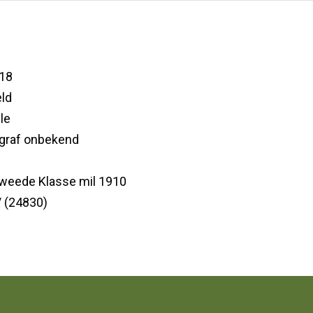
18
ld
le
 graf onbekend
Tweede Klasse mil 1910
/ (24830)