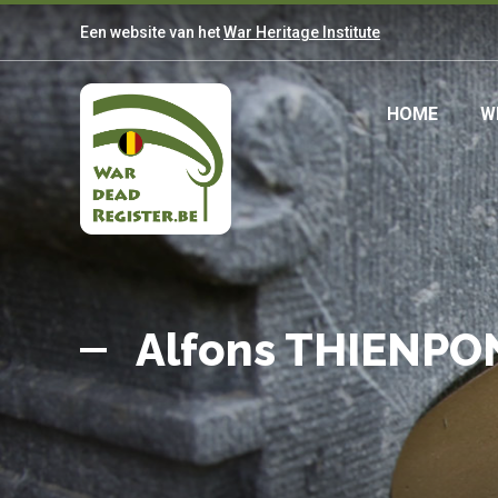
Overslaan
Een website van het
War Heritage Institute
en
naar
de
Main
HOME
W
inhoud
gaan
navig
Belgian
Home
War
Alfons THIENPO
Dead
Register