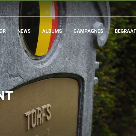
DR
NEWS
ALBUMS
CAMPAGNES
BEGRAA
ation
NT