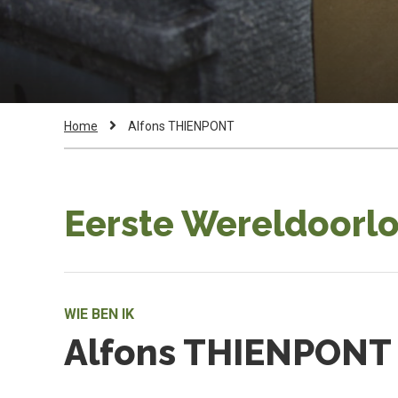
Kruimelpad
Current
Home
Alfons THIENPONT
Page:
Eerste Wereldoorlo
WIE BEN IK
Alfons THIENPONT