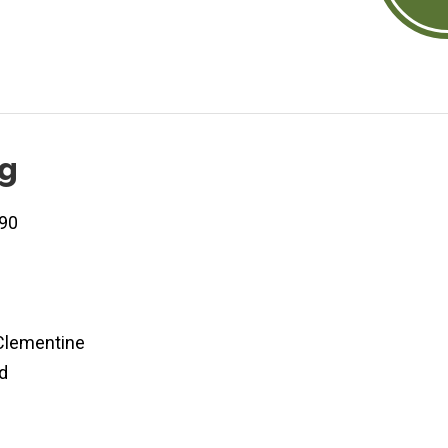
og
90
lementine
d