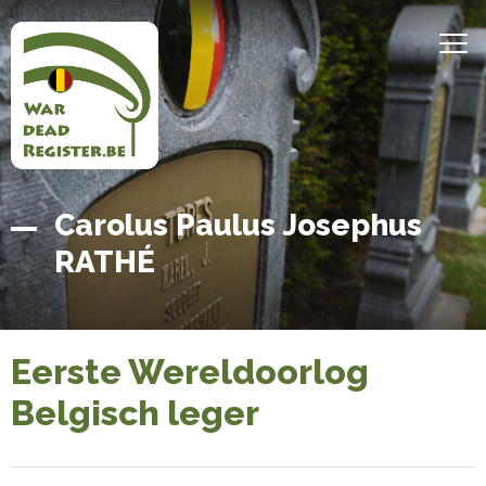
Overslaan
en
MEN
naar
de
inhoud
gaan
Belgian
Home
Carolus Paulus Josephus
War
RATHÉ
Dead
Register
Eerste Wereldoorlog
Belgisch leger