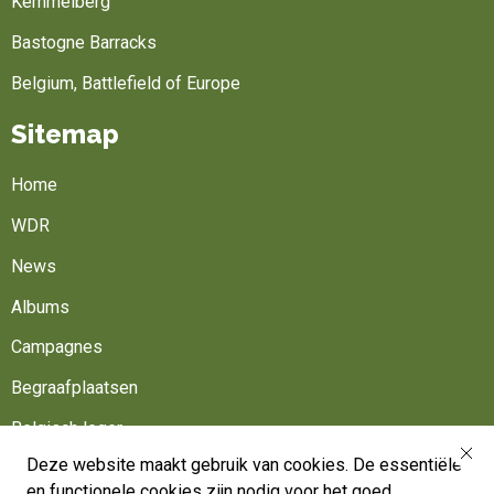
Kemmelberg
Bastogne Barracks
Belgium, Battlefield of Europe
Sitemap
Home
WDR
News
Albums
Campagnes
Begraafplaatsen
Belgisch leger
Deze website maakt gebruik van cookies. De essentiële
Werk mee
en functionele cookies zijn nodig voor het goed