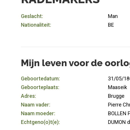
Geslacht:
Man
Nationaliteit:
BE
Mijn leven voor de oorl
Geboortedatum:
31/05/18
Geboorteplaats:
Maaseik
Adres:
Brugge
Naam vader:
Pierre Ch
Naam moeder:
BOLLEN P
Echtgeno(o)t(e):
DUMON de