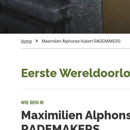
Kruimelpad
Current
Home
Maximilien Alphonse Hubert RADEMAKERS
Page:
Eerste Wereldoorlo
WIE BEN IK
Maximilien Alphon
RADEMAKERS