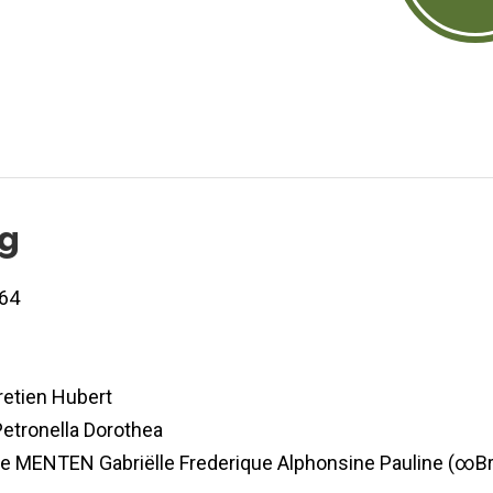
og
64
retien Hubert
etronella Dorothea
 MENTEN Gabriëlle Frederique Alphonsine Pauline (∞B