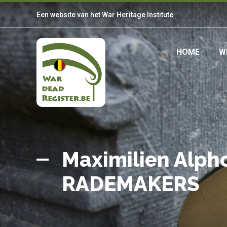
Overslaan
Een website van het
War Heritage Institute
en
naar
de
Main
HOME
W
inhoud
gaan
navig
Belgian
Home
War
Maximilien Alph
Dead
RADEMAKERS
Register