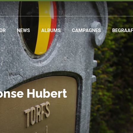
DR
NEWS
ALBUMS
CAMPAGNES
BEGRAA
ation
onse Hubert