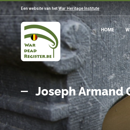
Overslaan
Een website van het
War Heritage Institute
en
naar
de
Main
HOME
W
inhoud
gaan
navig
Belgian
Home
War
Joseph Armand 
Dead
Register