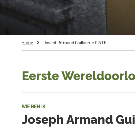
Kruimelpad
Current
Home
Joseph Armand Guillaume PINTE
Page:
Eerste Wereldoorlo
WIE BEN IK
Joseph Armand Gui