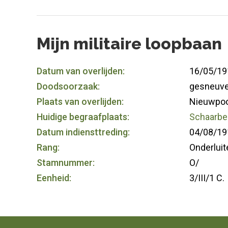
Mijn militaire loopbaan
Datum van overlijden:
16/05/19
Doodsoorzaak:
gesneuvel
Plaats van overlijden:
Nieuwpoo
Huidige begraafplaats:
Schaarbee
Datum indiensttreding:
04/08/19
Rang:
Onderluit
Stamnummer:
O/
Eenheid:
3/III/1 C.