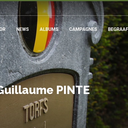
DR
NEWS
ALBUMS
CAMPAGNES
BEGRAA
ation
Guillaume PINTE