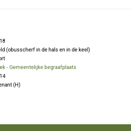
18
d (obusscherf in de hals en in de keel)
rt
k - Gemeentelijke begraafplaats
14
enant (H)