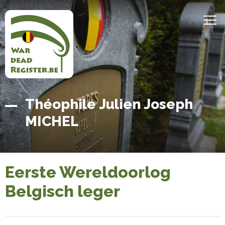
Overslaan
en
MEN
naar
de
inhoud
gaan
Belgian
Home
Théophile Julien Joseph
War
MICHEL
Dead
Register
Eerste Wereldoorlog
Belgisch leger