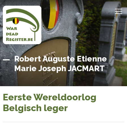
Overslaan
en
MEN
naar
de
inhoud
gaan
Belgian
Home
Robert Auguste Etienne
War
Marie Joseph JACMART
Dead
Register
Eerste Wereldoorlog
Belgisch leger