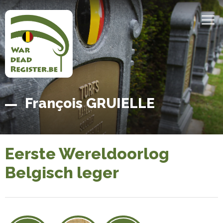
Overslaan
en
MEN
naar
de
inhoud
gaan
Belgian
Home
François GRUIELLE
War
Dead
Register
Eerste Wereldoorlog
Belgisch leger