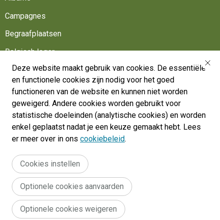
Campagnes
Begraafplaatsen
Belgisch leger
Deze website maakt gebruik van cookies. De essentiële
Werk mee
en functionele cookies zijn nodig voor het goed
Volg ons
functioneren van de website en kunnen niet worden
geweigerd. Andere cookies worden gebruikt voor
statistische doeleinden (analytische cookies) en worden
War Heritage Institute
enkel geplaatst nadat je een keuze gemaakt hebt. Lees
Belgium, Battlefield of Europe
er meer over in ons
cookiebeleid
.
War dead register
Cookies instellen
Optionele cookies aanvaarden
Legal
Algemene gebruiksvoorwaarden
Toegankelijkheidsverklaring
Optionele cookies weigeren
Cookie policy
menu