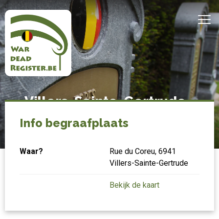
Overslaan
en
MEN
naar
de
inhoud
gaan
Belgian
Home
Villers-Sainte-Gertrude -
War
Cimetière communal
Dead
Info begraafplaats
Register
Waar?
Rue du Coreu, 6941
Villers-Sainte-Gertrude
Bekijk de kaart