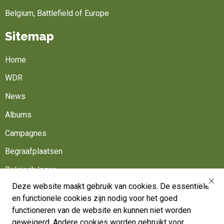
Belgium, Battlefield of Europe
Sitemap
Home
WDR
News
Albums
Campagnes
Begraafplaatsen
Belgisch leger
Deze website maakt gebruik van cookies. De essentiële
Werk mee
en functionele cookies zijn nodig voor het goed
Volg ons
functioneren van de website en kunnen niet worden
geweigerd. Andere cookies worden gebruikt voor