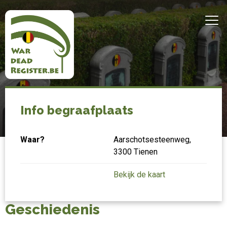
Overslaan
en
MEN
naar
de
inhoud
gaan
Belgian
Home
Tienen
War
Info begraafplaats
Dead
Waar?
Aarschotsesteenweg,
Register
3300 Tienen
Bekijk de kaart
Geschiedenis