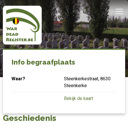
Overslaan
en
MEN
naar
de
inhoud
gaan
Belgian
Home
Steenkerke
War
Info begraafplaats
Dead
Waar?
Steenkerkestraat, 8630
Register
Steenkerke
Bekijk de kaart
Geschiedenis