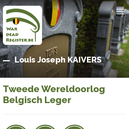
Overslaan
en
MEN
naar
de
inhoud
gaan
Belgian
Home
Louis Joseph KAIVERS
War
Dead
Register
Tweede Wereldoorlog
Belgisch Leger