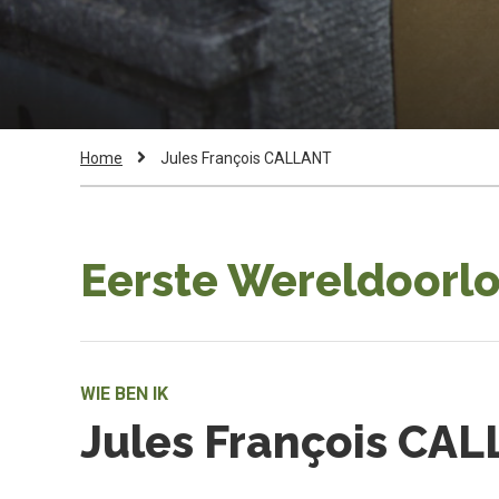
Kruimelpad
Current
Home
Jules François CALLANT
Page:
Eerste Wereldoorlo
WIE BEN IK
Jules François CA