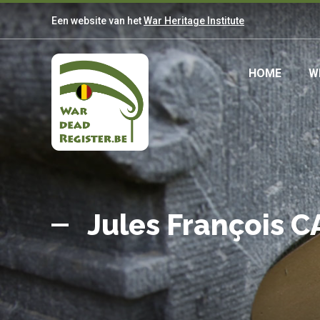
Overslaan
Een website van het
War Heritage Institute
en
naar
de
Main
HOME
W
inhoud
gaan
navig
Belgian
Home
War
Jules François 
Dead
Register