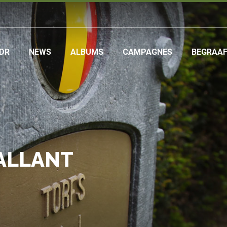
DR
NEWS
ALBUMS
CAMPAGNES
BEGRAA
ation
CALLANT