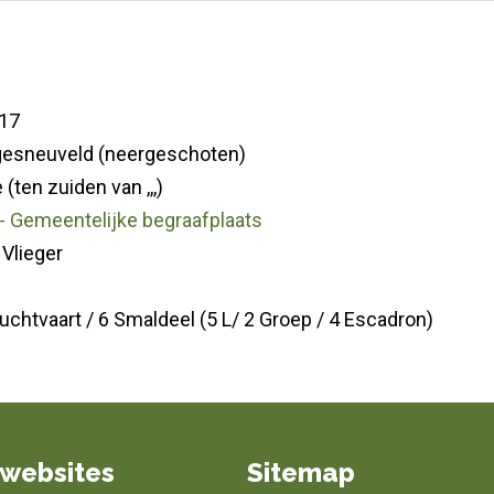
17
gesneuveld (neergeschoten)
(ten zuiden van ,,,)
 - Gemeentelijke begraafplaats
 Vlieger
 Luchtvaart / 6 Smaldeel (5 L/ 2 Groep / 4 Escadron)
websites
Sitemap