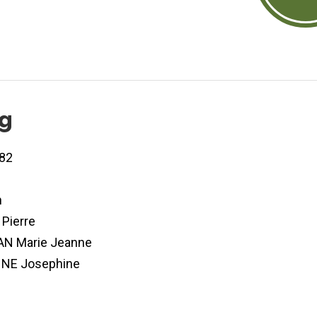
og
82
n
Pierre
N Marie Jeanne
NE Josephine