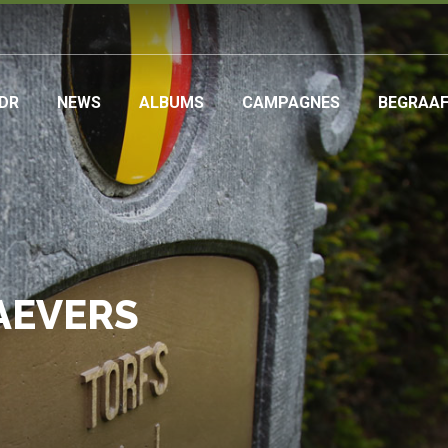
DR
NEWS
ALBUMS
CAMPAGNES
BEGRAA
ation
AEVERS