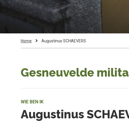
Kruimelpad
Current
Home
Augustinus SCHAEVERS
Page:
Gesneuvelde milita
WIE BEN IK
Augustinus SCHAE