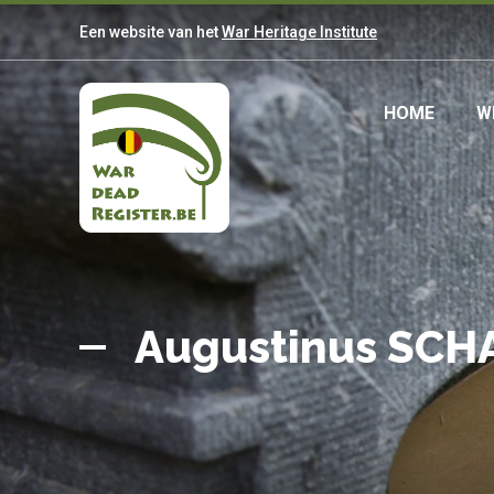
Overslaan
Een website van het
War Heritage Institute
en
naar
de
Main
HOME
W
inhoud
gaan
navig
Belgian
Home
War
Augustinus SCH
Dead
Register