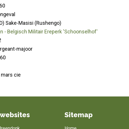
60
ongeval
D) Sake-Masisi (Rushengo)
 - Belgisch Militair Ereperk 'Schoonselhof'
2
ergeant-majoor
960
 mars cie
websites
Sitemap
 Breendonk
Home