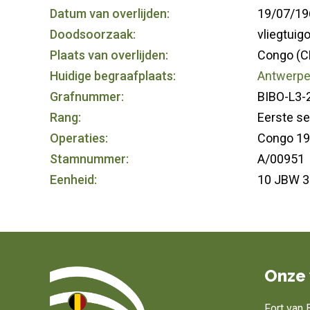
Datum van overlijden:
19/07/19
Doodsoorzaak:
vliegtuig
Plaats van overlijden:
Congo (C
Huidige begraafplaats:
Antwerpen
Grafnummer:
BIBO-L3-
Rang:
Eerste s
Operaties:
Congo 1
Stamnummer:
A/00951
Eenheid:
10 JBW 3
Onze 
Fort van