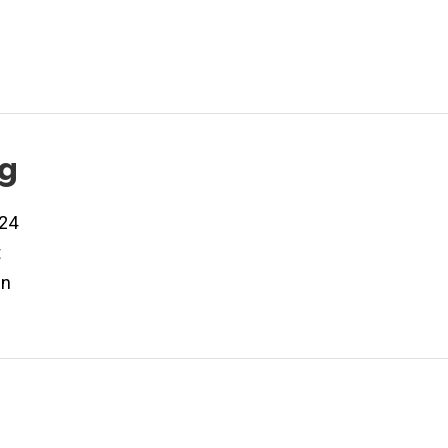
og
24
t
en