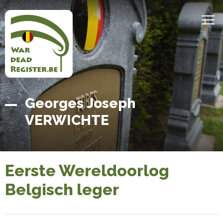
Overslaan
en
MEN
naar
de
inhoud
gaan
Belgian
Home
Georges Joseph
War
VERWICHTE
Dead
Register
Eerste Wereldoorlog
Belgisch leger