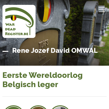
Overslaan
en
MEN
naar
de
inhoud
gaan
Belgian
Home
Rene Jozef David OMWAL
War
Dead
Register
Eerste Wereldoorlog
Belgisch leger