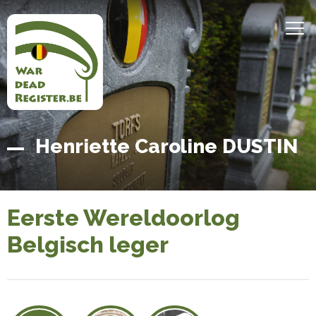
Overslaan
en
MEN
naar
de
inhoud
gaan
Belgian
Home
Henriette Caroline DUSTIN
War
Dead
Register
Eerste Wereldoorlog
Belgisch leger