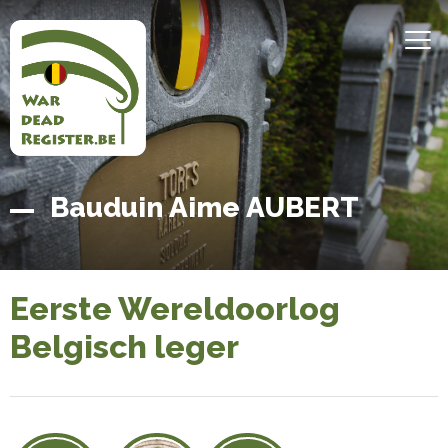
Overslaan
en
MEN
naar
de
inhoud
gaan
Belgian
Home
Bauduin Aime AUBERT
War
Dead
Register
Eerste Wereldoorlog
Belgisch leger