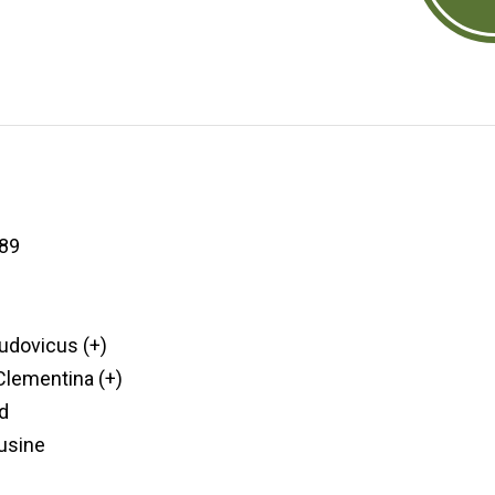
89
udovicus (+)
lementina (+)
d
'usine