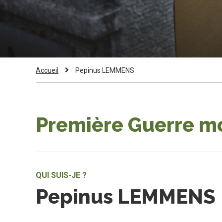
Fil
Current
Accueil
Pepinus LEMMENS
Page:
d'Ariane
Première Guerre m
QUI SUIS-JE ?
Pepinus LEMMENS