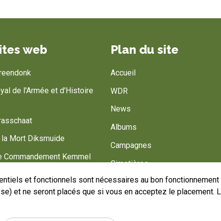
ites web
Plan du site
Breendonk
Accueil
al de l'Armée et d'Histoire
WDR
News
rasschaat
Albums
 la Mort Diksmuide
Campagnes
de Commandement Kemmel
Cimetières
 Barracks
ntiels et fonctionnels sont nécessaires au bon fonctionnement d
Armée Belge
lyse) et ne seront placés que si vous en acceptez le placement. 
Battlefield of Europe
Aidez-nous