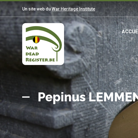
Aller
Un site web du
War Heritage Institute
au
contenu
principal
Ma
ACCUE
nav
Belgian
Accueil
War
Pepinus LEMME
Dead
Register