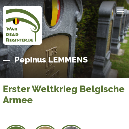
Direkt
zum
MEN
Inhalt
Belgian
Startseite
Pepinus LEMMENS
War
Dead
Register
Erster Weltkrieg Belgische
Armee