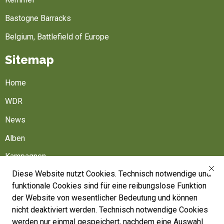
Bastogne Barracks
Belgium, Battlefield of Europe
Sitemap
Home
WDR
News
Alben
Kampagnen
Diese Website nutzt Cookies. Technisch notwendige und
Friedhöfe
funktionale Cookies sind für eine reibungslose Funktion
Belgische Armee
der Website von wesentlicher Bedeutung und können
nicht deaktiviert werden. Technisch notwendige Cookies
Machen Sie mit
werden nur einmal gespeichert, nachdem eine Auswahl