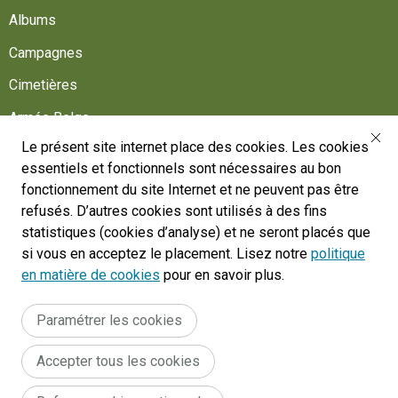
Albums
Campagnes
Cimetières
Armée Belge
Le présent site internet place des cookies. Les cookies
Aidez-nous
essentiels et fonctionnels sont nécessaires au bon
Suivez-nous
fonctionnement du site Internet et ne peuvent pas être
refusés. D’autres cookies sont utilisés à des fins
statistiques (cookies d’analyse) et ne seront placés que
War Heritage Institute
si vous en acceptez le placement. Lisez notre
politique
Belgium, Battlefield of Europe
en matière de cookies
pour en savoir plus.
War dead register
Paramétrer les cookies
Accepter tous les cookies
Legal
Conditions générales du site internet
Déclaration d'accessibilité