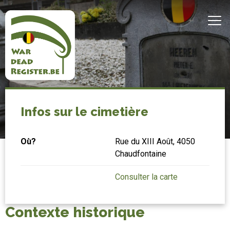
Aller
au
MEN
contenu
principal
Belgian
Accueil
Chaudfontaine
War
Infos sur le cimetière
Dead
Où?
Rue du XIII Août, 4050
Register
Chaudfontaine
Consulter la carte
Contexte historique