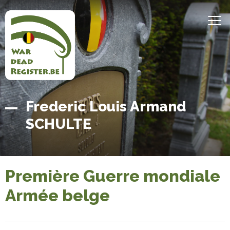
Aller
au
MEN
contenu
principal
Belgian
Accueil
Frederic Louis Armand
War
SCHULTE
Dead
Register
Première Guerre mondiale
Armée belge