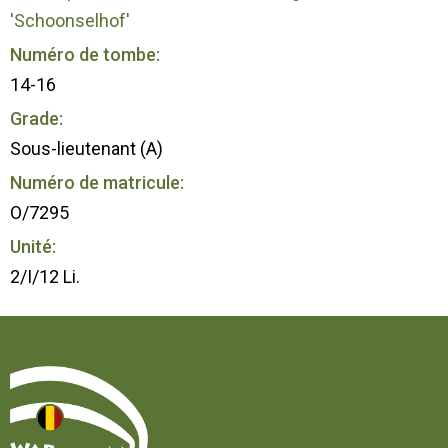
'Schoonselhof'
Numéro de tombe:
14-16
Grade:
Sous-lieutenant (A)
Numéro de matricule:
O/7295
Unité:
2/I/12 Li.