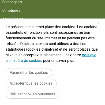
Campagnes
Cimetières
Armée Belge
Le présent site internet place des cookies. Les cookies
Aidez-nous
essentiels et fonctionnels sont nécessaires au bon
Suivez-nous
fonctionnement du site Internet et ne peuvent pas être
refusés. D’autres cookies sont utilisés à des fins
statistiques (cookies d’analyse) et ne seront placés que
War Heritage Institute
si vous en acceptez le placement. Lisez notre
politique
Belgium, Battlefield of Europe
en matière de cookies
pour en savoir plus.
War dead register
Paramétrer les cookies
Accepter tous les cookies
Legal
Conditions générales du site internet
Déclaration d'accessibilité
Refuser cookies optionnels
Cookie policy
menu
© 2024 War Heritage Institute, All rights reserved