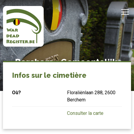
Aller
au
MEN
contenu
principal
Belgian
Accueil
Berchem - Gemeentelijke
War
begraafplaats
Dead
Infos sur le cimetière
Register
Où?
Floraliënlaan 288, 2600
Berchem
Consulter la carte