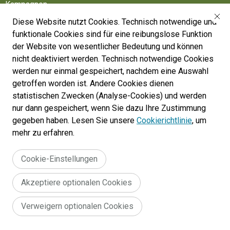
Kampagnen
Diese Website nutzt Cookies. Technisch notwendige und
Friedhöfe
funktionale Cookies sind für eine reibungslose Funktion
Belgische Armee
der Website von wesentlicher Bedeutung und können
nicht deaktiviert werden. Technisch notwendige Cookies
Machen Sie mit
werden nur einmal gespeichert, nachdem eine Auswahl
Folgen Sie uns
getroffen worden ist. Andere Cookies dienen
statistischen Zwecken (Analyse-Cookies) und werden
nur dann gespeichert, wenn Sie dazu Ihre Zustimmung
War Heritage Institute
gegeben haben. Lesen Sie unsere
Cookierichtlinie
, um
Belgium, Battlefield of Europe
mehr zu erfahren.
War dead register
Cookie-Einstellungen
Akzeptiere optionalen Cookies
Legal
Allgemeine Geschäftsbedingungen für die Website :
Verweigern optionalen Cookies
Erklärung zur Zugänglichkeit
Cookie policy
menu
© 2024 War Heritage Institute, All rights reserved