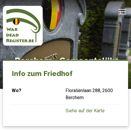
Direkt
zum
MEN
Inhalt
Belgian
Startseite
Berchem - Gemeentelijke
War
begraafplaats
Dead
Info zum Friedhof
Register
Wo?
Floraliënlaan 288, 2600
Berchem
Siehe auf der Karte