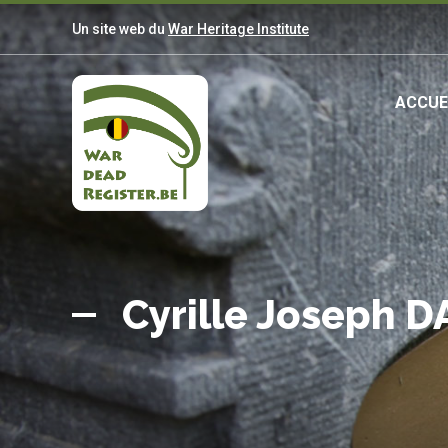
Aller
Un site web du
War Heritage Institute
au
contenu
principal
Ma
ACCUE
nav
Belgian
Accueil
War
Cyrille Joseph 
Dead
Register