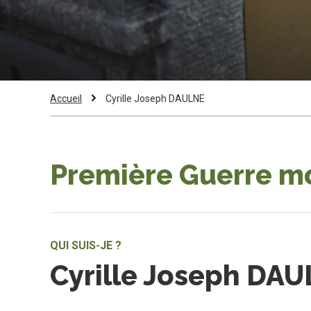
Fil
Current
Accueil
Cyrille Joseph DAULNE
Page:
d'Ariane
Première Guerre m
QUI SUIS-JE ?
Cyrille Joseph DA