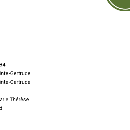
84
ainte-Gertrude
ainte-Gertrude
rie Thérèse
d