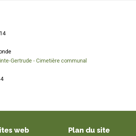
14
onde
ainte-Gertrude - Cimetière communal
04
ites web
Plan du site