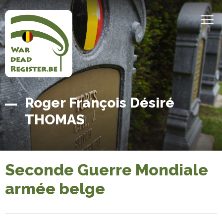
Aller
au
MEN
contenu
principal
Belgian
Accueil
Roger François Désiré
War
THOMAS
Dead
Register
Seconde Guerre Mondiale
armée belge