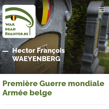
Aller
au
MEN
contenu
principal
Belgian
Accueil
Hector François
War
WAEYENBERG
Dead
Register
Première Guerre mondiale
Armée belge