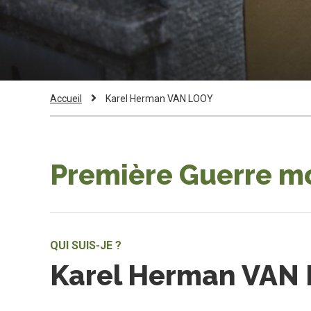
Fil
Current
Accueil
Karel Herman VAN LOOY
Page:
d'Ariane
Première Guerre m
QUI SUIS-JE ?
Karel Herman VAN