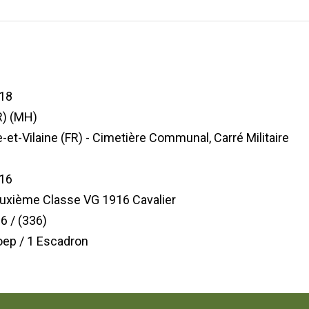
18
R) (MH)
le-et-Vilaine (FR) - Cimetière Communal, Carré Militaire
16
euxième Classe VG 1916 Cavalier
6 / (336)
roep / 1 Escadron