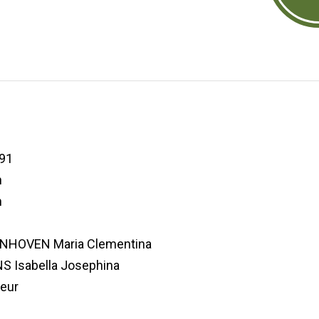
91
n
n
NHOVEN Maria Clementina
 Isabella Josephina
eur