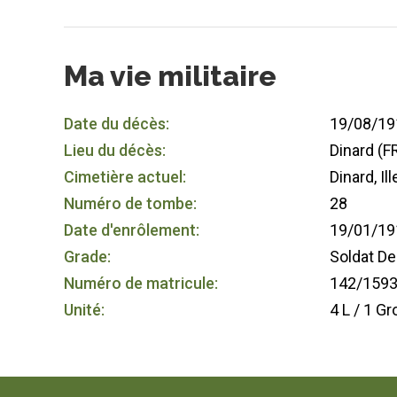
Ma vie militaire
Date du décès:
19/08/19
Lieu du décès:
Dinard (F
Cimetière actuel:
Dinard, Il
Numéro de tombe:
28
Date d'enrôlement:
19/01/19
Grade:
Soldat D
Numéro de matricule:
142/1593
Unité:
4 L / 1 G