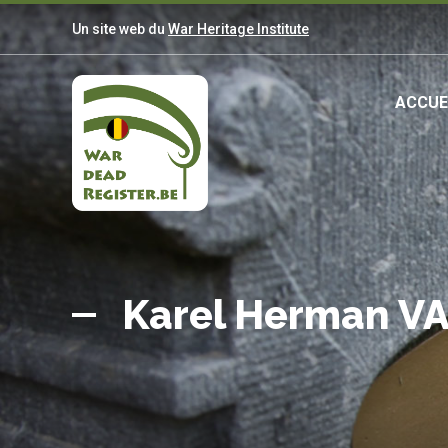
Aller
Un site web du
War Heritage Institute
au
contenu
principal
Ma
ACCUE
nav
Belgian
Accueil
War
Karel Herman V
Dead
Register