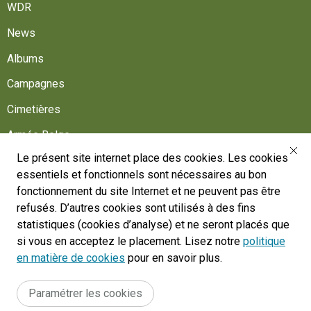
WDR
News
Albums
Campagnes
Cimetières
Armée Belge
Le présent site internet place des cookies. Les cookies
Aidez-nous
essentiels et fonctionnels sont nécessaires au bon
Suivez-nous
fonctionnement du site Internet et ne peuvent pas être
refusés. D’autres cookies sont utilisés à des fins
statistiques (cookies d’analyse) et ne seront placés que
War Heritage Institute
si vous en acceptez le placement. Lisez notre
politique
Belgium, Battlefield of Europe
en matière de cookies
pour en savoir plus.
War dead register
Paramétrer les cookies