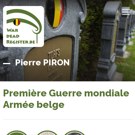
Aller
au
MEN
contenu
principal
Belgian
Accueil
Pierre PIRON
War
Dead
Register
Première Guerre mondiale
Armée belge