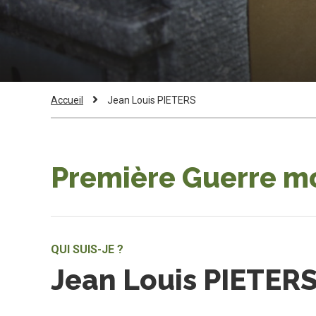
Fil
Current
Accueil
Jean Louis PIETERS
Page:
d'Ariane
Première Guerre m
QUI SUIS-JE ?
Jean Louis PIETER