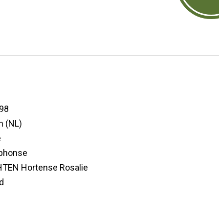
98
n (NL)
e
lphonse
EN Hortense Rosalie
d