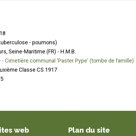
18
(tuberculose - poumons)
s, Seine-Maritime (FR) - H.M.B.
- Cimetière communal 'Paster Pype' (tombe de famille)
euxième Classe CS 1917
75
ites web
Plan du site