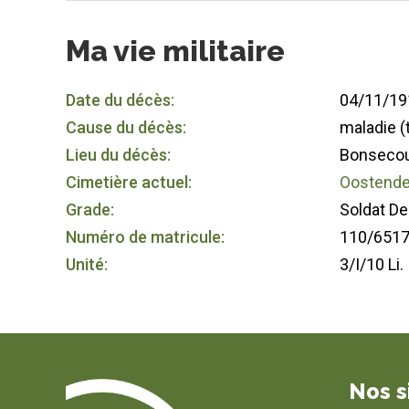
Ma vie militaire
Date du décès:
04/11/19
Cause du décès:
maladie 
Lieu du décès:
Bonsecour
Cimetière actuel:
Oostende 
Grade:
Soldat D
Numéro de matricule:
110/651
Unité:
3/I/10 Li.
Nos s