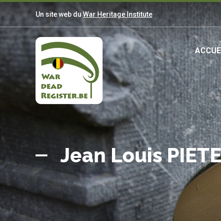
Aller
Un site web du
War Heritage Institute
au
contenu
principal
Ma
ACCUE
nav
Belgian
Accueil
War
Jean Louis PIET
Dead
Register