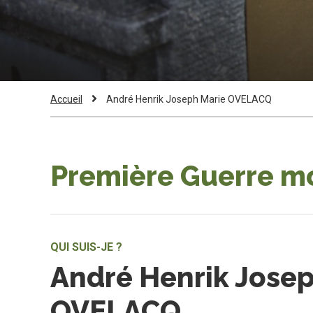
Fil
Current
Accueil
André Henrik Joseph Marie OVELACQ
Page:
d'Ariane
Première Guerre m
QUI SUIS-JE ?
André Henrik Jose
OVELACQ