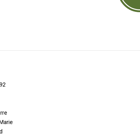
92
erre
Marie
d