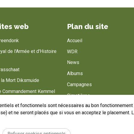
ites web
Plan du site
Breendonk
Accueil
al de l'Armée et d'Histoire
WDR
News
rasschaat
Albums
 la Mort Diksmuide
Campagnes
de Commandement Kemmel
Cimetières
 Barracks
ntiels et fonctionnels sont nécessaires au bon fonctionnement d
Armée Belge
lyse) et ne seront placés que si vous en acceptez le placement. 
Battlefield of Europe
Aidez-nous
Refuser cookies optionnels