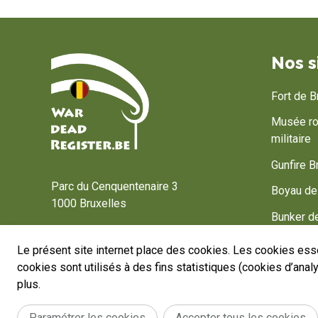
Nos s
Fort de 
Musée roy
militaire
Accueil
Gunfire B
Parc du Cenquentenaire 3
Boyau de
1000 Bruxelles
Bunker 
wardeadregister@warheritage.be
Bastogne
Le présent site internet place des cookies. Les cookies esse
cookies sont utilisés à des fins statistiques (cookies d’ana
Belgium, 
plus.
Paramétrer les cookies
Accepter tous les cookies