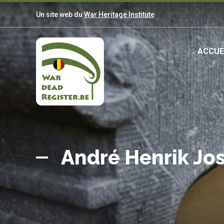
Aller
Un site web du
War Heritage Institute
au
contenu
principal
Ma
ACCUE
nav
Belgian
Accueil
War
André Henrik J
Dead
Register