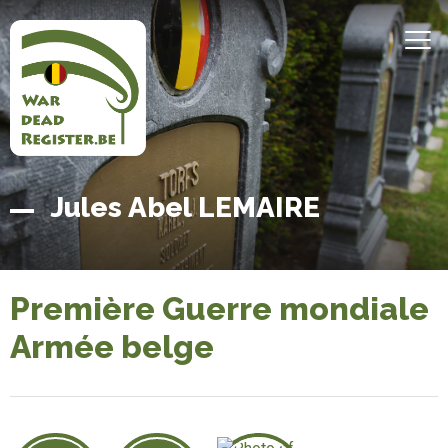
Aller
au
MEN
contenu
principal
Belgian
Accueil
Jules Abel LEMAIRE
War
Dead
Register
Première Guerre mondiale
Armée belge