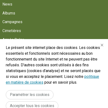
News
Albums
Campagnes
Cimetières
Armée Belge
Le présent site internet place des cookies. Les cookies
Aidez-nous
essentiels et fonctionnels sont nécessaires au bon
Suivez-nous
fonctionnement du site Internet et ne peuvent pas être
refusés. D’autres cookies sont utilisés à des fins
statistiques (cookies d’analyse) et ne seront placés que
War Heritage Institute
si vous en acceptez le placement. Lisez notre
politique
Belgium, Battlefield of Europe
en matière de cookies
pour en savoir plus.
War dead register
Paramétrer les cookies
Accepter tous les cookies