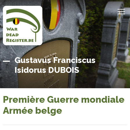
Aller
au
MEN
contenu
principal
Belgian
Accueil
Gustavus Franciscus
War
Isidorus DUBOIS
Dead
Register
Première Guerre mondiale
Armée belge