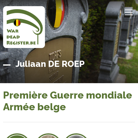
Aller
au
MEN
contenu
principal
Belgian
Accueil
Juliaan DE ROEP
War
Dead
Register
Première Guerre mondiale
Armée belge