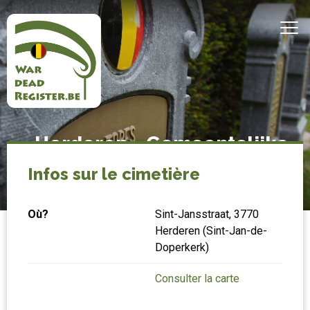
Aller
au
MEN
contenu
principal
Belgian
Accueil
Herderen - Gemeentelijke
War
begraafplaats
Dead
Infos sur le cimetière
Register
Où?
Sint-Jansstraat, 3770
Herderen (Sint-Jan-de-
Doperkerk)
Consulter la carte