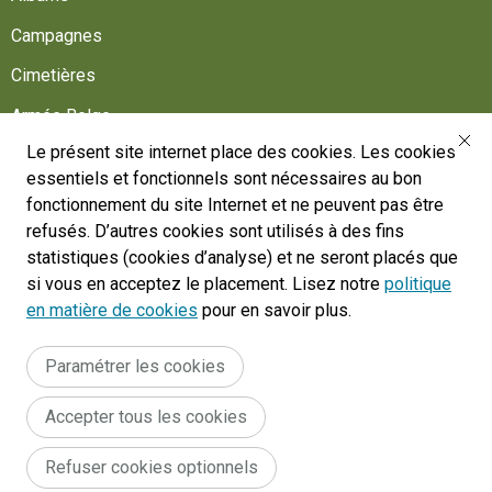
Campagnes
Cimetières
Armée Belge
Le présent site internet place des cookies. Les cookies
Aidez-nous
essentiels et fonctionnels sont nécessaires au bon
Suivez-nous
fonctionnement du site Internet et ne peuvent pas être
refusés. D’autres cookies sont utilisés à des fins
statistiques (cookies d’analyse) et ne seront placés que
War Heritage Institute
si vous en acceptez le placement. Lisez notre
politique
Belgium, Battlefield of Europe
en matière de cookies
pour en savoir plus.
War dead register
Paramétrer les cookies
Accepter tous les cookies
Legal
Conditions générales du site internet
Déclaration d'accessibilité
Refuser cookies optionnels
Cookie policy
menu