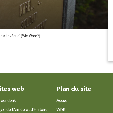
is Lévêque' (Wie Waar?)
ites web
Plan du site
Breendonk
Accueil
al de l'Armée et d'Histoire
WDR