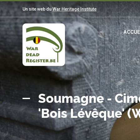
Aller
Un site web du
War Heritage Institute
au
contenu
principal
Ma
ACCUE
nav
Belgian
Accueil
War
Soumagne - Cim
Dead
'Bois Lévêque' (
Register