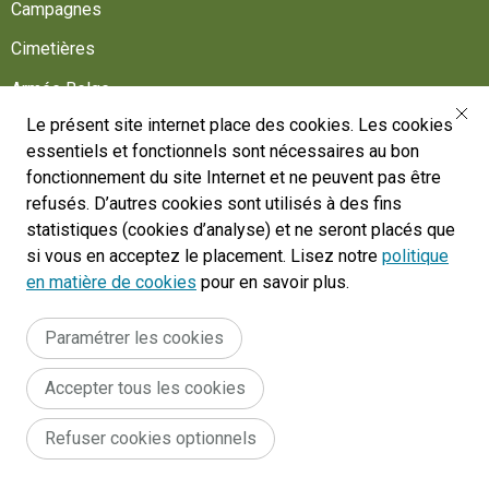
Campagnes
Cimetières
Armée Belge
Le présent site internet place des cookies. Les cookies
Aidez-nous
essentiels et fonctionnels sont nécessaires au bon
Suivez-nous
fonctionnement du site Internet et ne peuvent pas être
refusés. D’autres cookies sont utilisés à des fins
statistiques (cookies d’analyse) et ne seront placés que
War Heritage Institute
si vous en acceptez le placement. Lisez notre
politique
Belgium, Battlefield of Europe
en matière de cookies
pour en savoir plus.
War dead register
Paramétrer les cookies
Accepter tous les cookies
Legal
Conditions générales du site internet
Déclaration d'accessibilité
Refuser cookies optionnels
Cookie policy
menu
© 2024 War Heritage Institute, All rights reserved