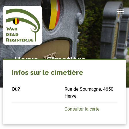
Aller
au
MEN
contenu
principal
Belgian
Accueil
Herve - Cimetière
War
communal
Dead
Infos sur le cimetière
Register
Où?
Rue de Soumagne, 4650
Herve
Consulter la carte